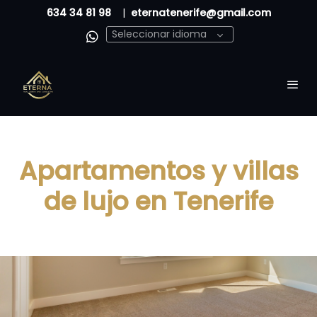
634 34 81 98
|
eternatenerife@gmail.com
Seleccionar idioma
Apartamentos y villas
de lujo en Tenerife